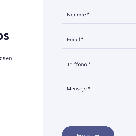
os
mos en
Enviar