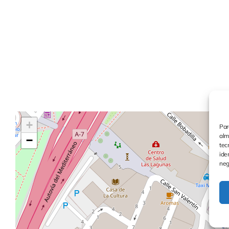
+
Par
alm
−
tec
ide
neg