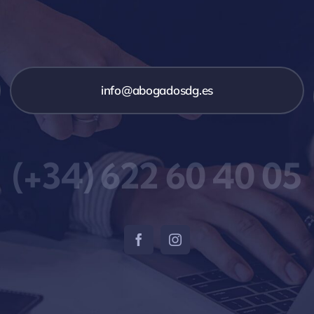
info@abogadosdg.es
(+34) 622 60 40 05