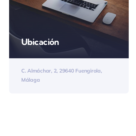
Ubicación
C. Almáchar, 2, 29640 Fuengirola,
Málaga