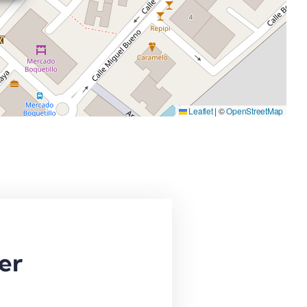
Leaflet
|
©
OpenStreetMap
er